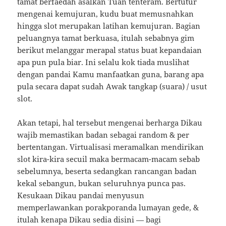
tamat berfaedah asalkan Tuan tenteram. Bertutur
mengenai kemujuran, kudu buat memusnahkan
hingga slot merupakan latihan kemujuran. Bagian
peluangnya tamat berkuasa, itulah sebabnya gim
berikut melanggar merapal status buat kepandaian
apa pun pula biar. Ini selalu kok tiada muslihat
dengan pandai Kamu manfaatkan guna, barang apa
pula secara dapat sudah Awak tangkap (suara) / usut
slot.
Akan tetapi, hal tersebut mengenai berharga Dikau
wajib memastikan badan sebagai random & per
bertentangan. Virtualisasi meramalkan mendirikan
slot kira-kira secuil maka bermacam-macam sebab
sebelumnya, beserta sedangkan rancangan badan
kekal sebangun, bukan seluruhnya punca pas.
Kesukaan Dikau pandai menyusun
memperlawankan porakporanda lumayan gede, &
itulah kenapa Dikau sedia disini — bagi