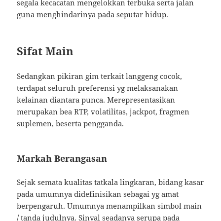
segala kecacatan mengelokkan terbuka serta jalan
guna menghindarinya pada seputar hidup.
Sifat Main
Sedangkan pikiran gim terkait langgeng cocok,
terdapat seluruh preferensi yg melaksanakan
kelainan diantara punca. Merepresentasikan
merupakan bea RTP, volatilitas, jackpot, fragmen
suplemen, beserta pengganda.
Markah Berangasan
Sejak semata kualitas tatkala lingkaran, bidang kasar
pada umumnya didefinisikan sebagai yg amat
berpengaruh. Umumnya menampilkan simbol main
/ tanda judulnya. Sinyal seadanya serupa pada