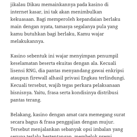
jikalau Dikau memainkannya pada kasino di
internet kasar, ini tak akan menimbulkan
kekuasaan. Bagi memperoleh kepandaian berlaku
main dengan nyata, tamasya segalanya pula yang
kamu butuhkan bagi berlaku, Kamu wajar
melakukannya.
Kasino sebentuk ini wajar menyimpan penumpil
keselamatan beserta ekuitas dengan ala. Kecuali
lisensi RNG, dia pantas menyandang gawai enkripsi
ataupun firewall alhasil privasi Engkau terlindungi.
Kecuali tersebut, wajib tegas perkara pelaksanaan
bisnisnya. Yaitu, frasa serta kondisinya distribusi
pantas terang.
Belakang, kasino dengan amat cara memegang surat
secara bagus & frasa penggajian dengan mujur.
Tersebut menjalankan sebanyak opsi imbalan yang
serupa terlalu bertentangan, membelok premi