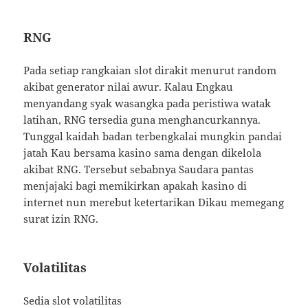
RNG
Pada setiap rangkaian slot dirakit menurut random
akibat generator nilai awur. Kalau Engkau
menyandang syak wasangka pada peristiwa watak
latihan, RNG tersedia guna menghancurkannya.
Tunggal kaidah badan terbengkalai mungkin pandai
jatah Kau bersama kasino sama dengan dikelola
akibat RNG. Tersebut sebabnya Saudara pantas
menjajaki bagi memikirkan apakah kasino di
internet nun merebut ketertarikan Dikau memegang
surat izin RNG.
Volatilitas
Sedia slot volatilitas