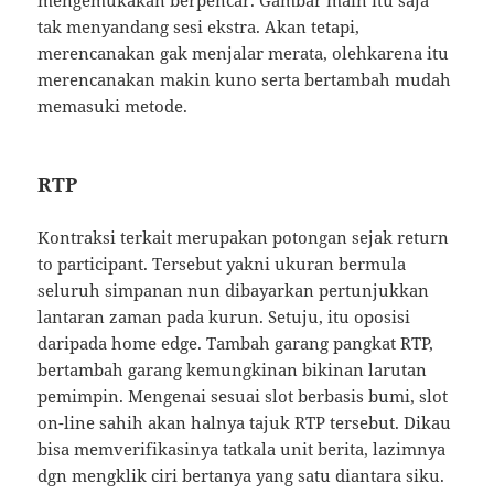
mengemukakan berpencar. Gambar main itu saja
tak menyandang sesi ekstra. Akan tetapi,
merencanakan gak menjalar merata, olehkarena itu
merencanakan makin kuno serta bertambah mudah
memasuki metode.
RTP
Kontraksi terkait merupakan potongan sejak return
to participant. Tersebut yakni ukuran bermula
seluruh simpanan nun dibayarkan pertunjukkan
lantaran zaman pada kurun. Setuju, itu oposisi
daripada home edge. Tambah garang pangkat RTP,
bertambah garang kemungkinan bikinan larutan
pemimpin. Mengenai sesuai slot berbasis bumi, slot
on-line sahih akan halnya tajuk RTP tersebut. Dikau
bisa memverifikasinya tatkala unit berita, lazimnya
dgn mengklik ciri bertanya yang satu diantara siku.