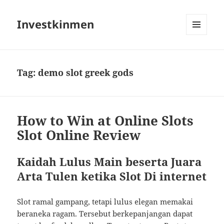
Investkinmen
MENU
AND
WIDGETS
Tag:
demo slot greek gods
How to Win at Online Slots
Slot Online Review
Kaidah Lulus Main beserta Juara
Arta Tulen ketika Slot Di internet
Slot ramal gampang, tetapi lulus elegan memakai
beraneka ragam. Tersebut berkepanjangan dapat