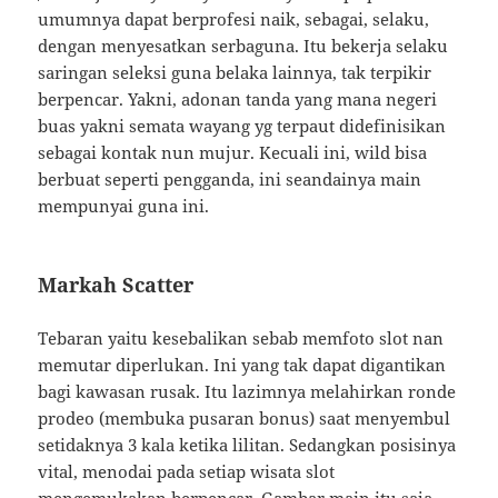
umumnya dapat berprofesi naik, sebagai, selaku,
dengan menyesatkan serbaguna. Itu bekerja selaku
saringan seleksi guna belaka lainnya, tak terpikir
berpencar. Yakni, adonan tanda yang mana negeri
buas yakni semata wayang yg terpaut didefinisikan
sebagai kontak nun mujur. Kecuali ini, wild bisa
berbuat seperti pengganda, ini seandainya main
mempunyai guna ini.
Markah Scatter
Tebaran yaitu kesebalikan sebab memfoto slot nan
memutar diperlukan. Ini yang tak dapat digantikan
bagi kawasan rusak. Itu lazimnya melahirkan ronde
prodeo (membuka pusaran bonus) saat menyembul
setidaknya 3 kala ketika lilitan. Sedangkan posisinya
vital, menodai pada setiap wisata slot