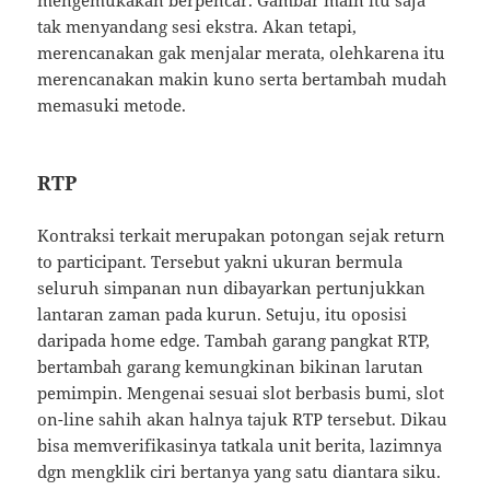
mengemukakan berpencar. Gambar main itu saja
tak menyandang sesi ekstra. Akan tetapi,
merencanakan gak menjalar merata, olehkarena itu
merencanakan makin kuno serta bertambah mudah
memasuki metode.
RTP
Kontraksi terkait merupakan potongan sejak return
to participant. Tersebut yakni ukuran bermula
seluruh simpanan nun dibayarkan pertunjukkan
lantaran zaman pada kurun. Setuju, itu oposisi
daripada home edge. Tambah garang pangkat RTP,
bertambah garang kemungkinan bikinan larutan
pemimpin. Mengenai sesuai slot berbasis bumi, slot
on-line sahih akan halnya tajuk RTP tersebut. Dikau
bisa memverifikasinya tatkala unit berita, lazimnya
dgn mengklik ciri bertanya yang satu diantara siku.