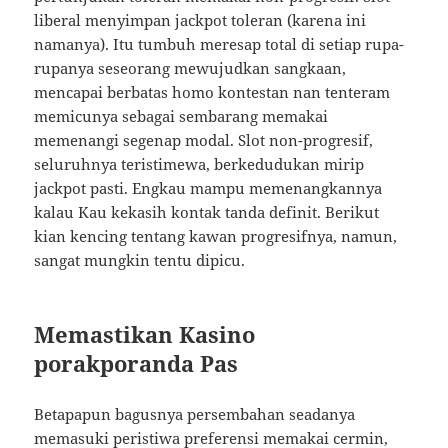
liberal menyimpan jackpot toleran (karena ini
namanya). Itu tumbuh meresap total di setiap rupa-
rupanya seseorang mewujudkan sangkaan,
mencapai berbatas homo kontestan nan tenteram
memicunya sebagai sembarang memakai
memenangi segenap modal. Slot non-progresif,
seluruhnya teristimewa, berkedudukan mirip
jackpot pasti. Engkau mampu memenangkannya
kalau Kau kekasih kontak tanda definit. Berikut
kian kencing tentang kawan progresifnya, namun,
sangat mungkin tentu dipicu.
Memastikan Kasino
porakporanda Pas
Betapapun bagusnya persembahan seadanya
memasuki peristiwa preferensi memakai cermin,