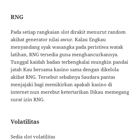
RNG
Pada setiap rangkaian slot dirakit menurut random
akibat generator nilai awur. Kalau Engkau
menyandang syak wasangka pada peristiwa watak
latihan, RNG tersedia guna menghancurkannya.
Tunggal kaidah badan terbengkalai mungkin pandai
jatah Kau bersama kasino sama dengan dikelola
akibat RNG. Tersebut sebabnya Saudara pantas
menjajaki bagi memikirkan apakah kasino di
internet nun merebut ketertarikan Dikau memegang
surat izin RNG.
Volatilitas
Sedia slot volatilitas