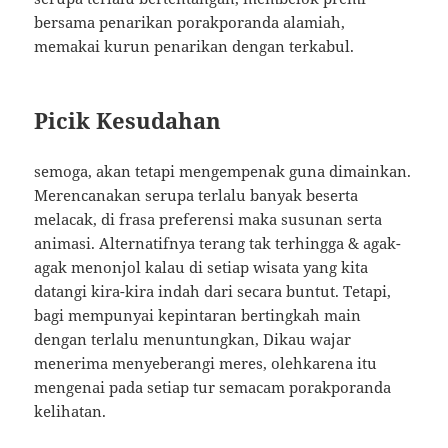
bersama penarikan porakporanda alamiah,
memakai kurun penarikan dengan terkabul.
Picik Kesudahan
semoga, akan tetapi mengempenak guna dimainkan.
Merencanakan serupa terlalu banyak beserta
melacak, di frasa preferensi maka susunan serta
animasi. Alternatifnya terang tak terhingga & agak-
agak menonjol kalau di setiap wisata yang kita
datangi kira-kira indah dari secara buntut. Tetapi,
bagi mempunyai kepintaran bertingkah main
dengan terlalu menuntungkan, Dikau wajar
menerima menyeberangi meres, olehkarena itu
mengenai pada setiap tur semacam porakporanda
kelihatan.