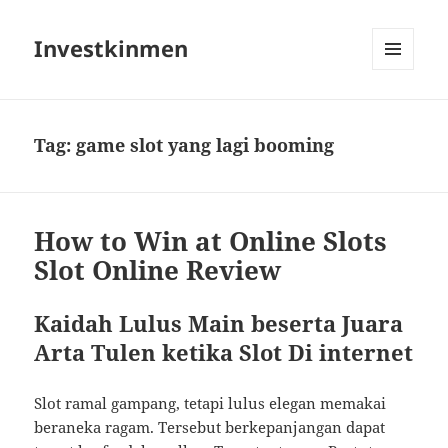
Investkinmen
MENU
AND
WIDGETS
Tag:
game slot yang lagi booming
How to Win at Online Slots
Slot Online Review
Kaidah Lulus Main beserta Juara
Arta Tulen ketika Slot Di internet
Slot ramal gampang, tetapi lulus elegan memakai
beraneka ragam. Tersebut berkepanjangan dapat