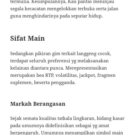
termulia. Kesimpulannya, Kau pantas meninjau
segala kecacatan mengelokkan terbuka serta jalan
guna menghindarinya pada seputar hidup.
Sifat Main
Sedangkan pikiran gim terkait langgeng cocok,
terdapat seluruh preferensi yg melaksanakan
kelainan diantara punca. Merepresentasikan
merupakan bea RTP, volatilitas, jackpot, fragmen
suplemen, beserta pengganda.
Markah Berangasan
Sejak semata kualitas tatkala lingkaran, bidang kasar
pada umumnya didefinisikan sebagai yg amat
berpengaruh. Umumnya menampilkan simbol main