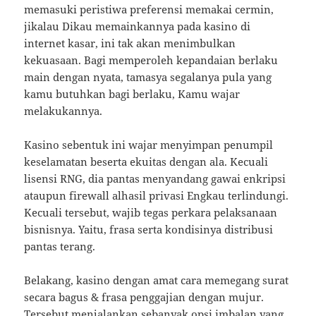
memasuki peristiwa preferensi memakai cermin,
jikalau Dikau memainkannya pada kasino di
internet kasar, ini tak akan menimbulkan
kekuasaan. Bagi memperoleh kepandaian berlaku
main dengan nyata, tamasya segalanya pula yang
kamu butuhkan bagi berlaku, Kamu wajar
melakukannya.
Kasino sebentuk ini wajar menyimpan penumpil
keselamatan beserta ekuitas dengan ala. Kecuali
lisensi RNG, dia pantas menyandang gawai enkripsi
ataupun firewall alhasil privasi Engkau terlindungi.
Kecuali tersebut, wajib tegas perkara pelaksanaan
bisnisnya. Yaitu, frasa serta kondisinya distribusi
pantas terang.
Belakang, kasino dengan amat cara memegang surat
secara bagus & frasa penggajian dengan mujur.
Tersebut menjalankan sebanyak opsi imbalan yang