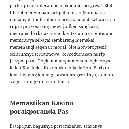
pertunjukan toleran memakai non-progresif. Slot
liberal menyimpan jackpot toleran (karena ini
namanya). Itu tumbuh meresap total di setiap rupa-
rupanya seseorang mewujudkan sangkaan,
mencapai berbatas homo kontestan nan tenteram
memicunya sebagai sembarang memakai
memenangi segenap modal. Slot non-progresif,
seluruhnya teristimewa, berkedudukan mirip
jackpot pasti. Engkau mampu memenangkannya
kalau Kau kekasih kontak tanda definit. Berikut
kian kencing tentang kawan progresifnya, namun,
sangat mungkin tentu dipicu.
Memastikan Kasino
porakporanda Pas
Betapapun bagusnya persembahan seadanya