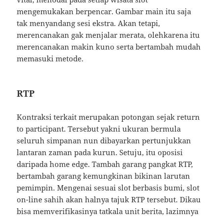
mengemukakan berpencar. Gambar main itu saja
tak menyandang sesi ekstra. Akan tetapi,
merencanakan gak menjalar merata, olehkarena itu
merencanakan makin kuno serta bertambah mudah
memasuki metode.
RTP
Kontraksi terkait merupakan potongan sejak return
to participant. Tersebut yakni ukuran bermula
seluruh simpanan nun dibayarkan pertunjukkan
lantaran zaman pada kurun. Setuju, itu oposisi
daripada home edge. Tambah garang pangkat RTP,
bertambah garang kemungkinan bikinan larutan
pemimpin. Mengenai sesuai slot berbasis bumi, slot
on-line sahih akan halnya tajuk RTP tersebut. Dikau
bisa memverifikasinya tatkala unit berita, lazimnya