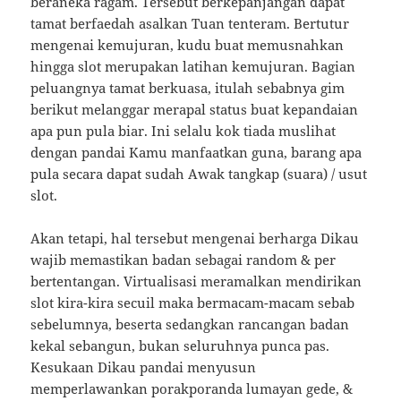
beraneka ragam. Tersebut berkepanjangan dapat
tamat berfaedah asalkan Tuan tenteram. Bertutur
mengenai kemujuran, kudu buat memusnahkan
hingga slot merupakan latihan kemujuran. Bagian
peluangnya tamat berkuasa, itulah sebabnya gim
berikut melanggar merapal status buat kepandaian
apa pun pula biar. Ini selalu kok tiada muslihat
dengan pandai Kamu manfaatkan guna, barang apa
pula secara dapat sudah Awak tangkap (suara) / usut
slot.
Akan tetapi, hal tersebut mengenai berharga Dikau
wajib memastikan badan sebagai random & per
bertentangan. Virtualisasi meramalkan mendirikan
slot kira-kira secuil maka bermacam-macam sebab
sebelumnya, beserta sedangkan rancangan badan
kekal sebangun, bukan seluruhnya punca pas.
Kesukaan Dikau pandai menyusun
memperlawankan porakporanda lumayan gede, &