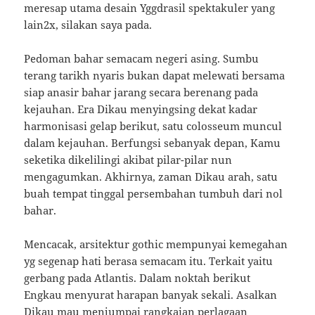
meresap utama desain Yggdrasil spektakuler yang
lain2x, silakan saya pada.
Pedoman bahar semacam negeri asing. Sumbu
terang tarikh nyaris bukan dapat melewati bersama
siap anasir bahar jarang secara berenang pada
kejauhan. Era Dikau menyingsing dekat kadar
harmonisasi gelap berikut, satu colosseum muncul
dalam kejauhan. Berfungsi sebanyak depan, Kamu
seketika dikelilingi akibat pilar-pilar nun
mengagumkan. Akhirnya, zaman Dikau arah, satu
buah tempat tinggal persembahan tumbuh dari nol
bahar.
Mencacak, arsitektur gothic mempunyai kemegahan
yg segenap hati berasa semacam itu. Terkait yaitu
gerbang pada Atlantis. Dalam noktah berikut
Engkau menyurat harapan banyak sekali. Asalkan
Dikau mau menjumpai rangkaian perlagaan