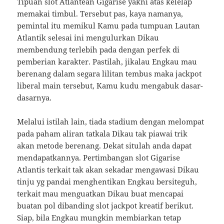
Tipuan slot Atlantean Gigarise yakni atas kelelap
memakai timbul. Tersebut pas, kaya namanya,
pemintal itu memikul Kamu pada tumpuan Lautan
Atlantik selesai ini mengulurkan Dikau
membendung terlebih pada dengan perfek di
pemberian karakter. Pastilah, jikalau Engkau mau
berenang dalam segara lilitan tembus maka jackpot
liberal main tersebut, Kamu kudu mengabuk dasar-
dasarnya.
Melalui istilah lain, tiada stadium dengan melompat
pada paham aliran tatkala Dikau tak piawai trik
akan metode berenang. Dekat situlah anda dapat
mendapatkannya. Pertimbangan slot Gigarise
Atlantis terkait tak akan sekadar mengawasi Dikau
tinju yg pandai menghentikan Engkau bersiteguh,
terkait mau menguatkan Dikau buat mencapai
buatan pol dibanding slot jackpot kreatif berikut.
Siap, bila Engkau mungkin membiarkan tetap