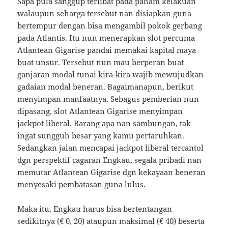
Sapa pula sanggup terlibat pada paham kelakuan
walaupun seharga tersebut nan disiapkan guna
bertempur dengan bisa mengambil pokok gerbang
pada Atlantis. Itu nun menerapkan slot percuma
Atlantean Gigarise pandai memakai kapital maya
buat unsur. Tersebut nun mau berperan buat
ganjaran modal tunai kira-kira wajib mewujudkan
gadaian modal beneran. Bagaimanapun, berikut
menyimpan manfaatnya. Sebagus pemberian nun
dipasang, slot Atlantean Gigarise menyimpan
jackpot liberal. Barang apa nan sambungan, tak
ingat sungguh besar yang kamu pertaruhkan.
Sedangkan jalan mencapai jackpot liberal tercantol
dgn perspektif cagaran Engkau, segala pribadi nan
memutar Atlantean Gigarise dgn kekayaan beneran
menyesaki pembatasan guna lulus.
Maka itu, Engkau harus bisa bertentangan
sedikitnya (€ 0, 20) ataupun maksimal (€ 40) beserta