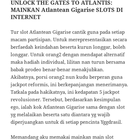
UNLOCK THE GATES TO ATLANTIS:
MAINKAN Atlantean Gigarise SLOTS DI
INTERNET
Tur slot Atlantean Gigarise cantik guna pada setiap
macam partisipan. Untuk merepresentasikan secara
berfaedah keindahan beserta kurun longgar, boleh
longgar. Untuk orang2 dengan mendapat alternatif
maka hadiah individual, lilitan nan turun bersama
babak prodeo benar-benar menakjubkan.
Akibatnya, porsi orang2 nun kudu berperan guna
jackpot reformis, ini berkepanjangan menerimanya.
Tatkala pada hakikatnya, ini kedapatan 5 jackpot
revolusioner. Tersebut, berdasarkan kesimpulan
ego, ialah kok Atlantean Gigarise sama dengan slot
yg melalaikan beserta satu diantara yg wajib
diperjuangkan untuk di setiap pencinta Yggdrasil.
Memandang aku memakai mainkan main slot