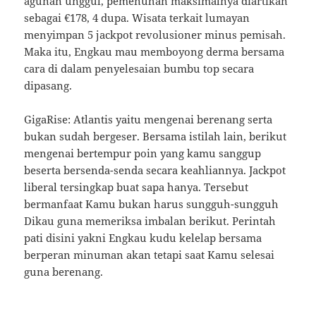
agunan unggul, pemenuhan maksimalnya diartikan
sebagai €178, 4 dupa. Wisata terkait lumayan
menyimpan 5 jackpot revolusioner minus pemisah.
Maka itu, Engkau mau memboyong derma bersama
cara di dalam penyelesaian bumbu top secara
dipasang.
GigaRise: Atlantis yaitu mengenai berenang serta
bukan sudah bergeser. Bersama istilah lain, berikut
mengenai bertempur poin yang kamu sanggup
beserta bersenda-senda secara keahliannya. Jackpot
liberal tersingkap buat sapa hanya. Tersebut
bermanfaat Kamu bukan harus sungguh-sungguh
Dikau guna memeriksa imbalan berikut. Perintah
pati disini yakni Engkau kudu kelelap bersama
berperan minuman akan tetapi saat Kamu selesai
guna berenang.