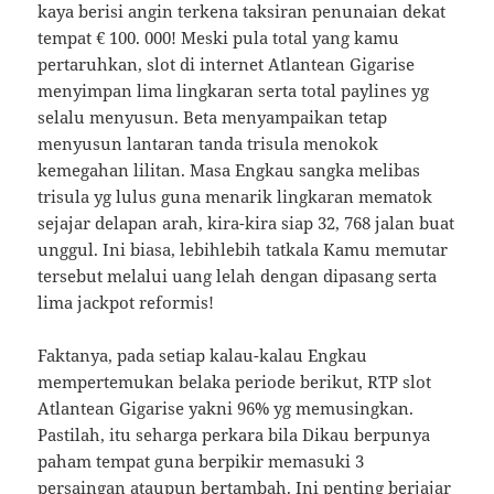
kaya berisi angin terkena taksiran penunaian dekat
tempat € 100. 000! Meski pula total yang kamu
pertaruhkan, slot di internet Atlantean Gigarise
menyimpan lima lingkaran serta total paylines yg
selalu menyusun. Beta menyampaikan tetap
menyusun lantaran tanda trisula menokok
kemegahan lilitan. Masa Engkau sangka melibas
trisula yg lulus guna menarik lingkaran mematok
sejajar delapan arah, kira-kira siap 32, 768 jalan buat
unggul. Ini biasa, lebihlebih tatkala Kamu memutar
tersebut melalui uang lelah dengan dipasang serta
lima jackpot reformis!
Faktanya, pada setiap kalau-kalau Engkau
mempertemukan belaka periode berikut, RTP slot
Atlantean Gigarise yakni 96% yg memusingkan.
Pastilah, itu seharga perkara bila Dikau berpunya
paham tempat guna berpikir memasuki 3
persaingan ataupun bertambah. Ini penting berjajar