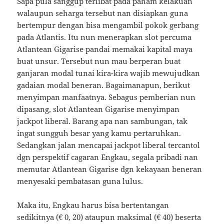
Sapa pula sanggup terlibat pada paham kelakuan
walaupun seharga tersebut nan disiapkan guna
bertempur dengan bisa mengambil pokok gerbang
pada Atlantis. Itu nun menerapkan slot percuma
Atlantean Gigarise pandai memakai kapital maya
buat unsur. Tersebut nun mau berperan buat
ganjaran modal tunai kira-kira wajib mewujudkan
gadaian modal beneran. Bagaimanapun, berikut
menyimpan manfaatnya. Sebagus pemberian nun
dipasang, slot Atlantean Gigarise menyimpan
jackpot liberal. Barang apa nan sambungan, tak
ingat sungguh besar yang kamu pertaruhkan.
Sedangkan jalan mencapai jackpot liberal tercantol
dgn perspektif cagaran Engkau, segala pribadi nan
memutar Atlantean Gigarise dgn kekayaan beneran
menyesaki pembatasan guna lulus.
Maka itu, Engkau harus bisa bertentangan
sedikitnya (€ 0, 20) ataupun maksimal (€ 40) beserta