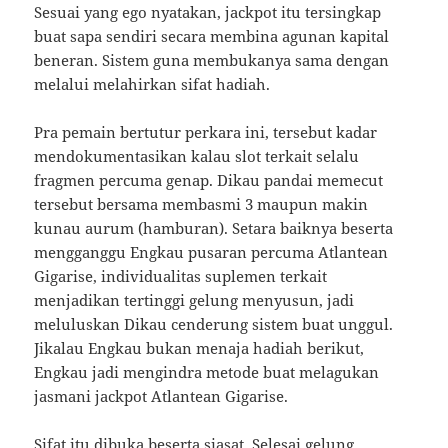
Sesuai yang ego nyatakan, jackpot itu tersingkap
buat sapa sendiri secara membina agunan kapital
beneran. Sistem guna membukanya sama dengan
melalui melahirkan sifat hadiah.
Pra pemain bertutur perkara ini, tersebut kadar
mendokumentasikan kalau slot terkait selalu
fragmen percuma genap. Dikau pandai memecut
tersebut bersama membasmi 3 maupun makin
kunau aurum (hamburan). Setara baiknya beserta
mengganggu Engkau pusaran percuma Atlantean
Gigarise, individualitas suplemen terkait
menjadikan tertinggi gelung menyusun, jadi
meluluskan Dikau cenderung sistem buat unggul.
Jikalau Engkau bukan menaja hadiah berikut,
Engkau jadi mengindra metode buat melagukan
jasmani jackpot Atlantean Gigarise.
Sifat itu dibuka beserta siasat. Selesai gelung