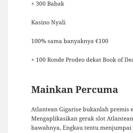
+ 300 Babak
Kasino Nyali
100% sama banyaknya €100
+ 100 Ronde Prodeo dekat Book of De
Mainkan Percuma
Atlantean Gigarise bukanlah premis 
Mengaplikasikan gerak slot Atlantean
bawahnya, Engkau tentu menjumpai j