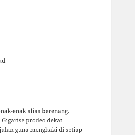
ad
enak-enak alias berenang.
 Gigarise prodeo dekat
alan guna menghaki di setiap