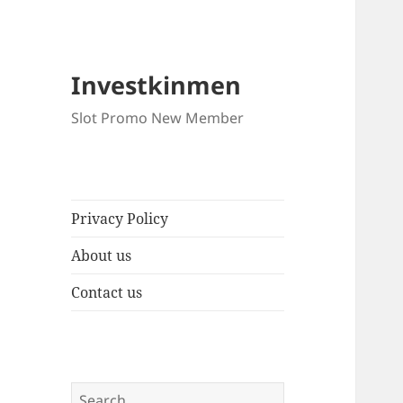
Investkinmen
Slot Promo New Member
Privacy Policy
About us
Contact us
Search