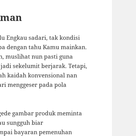
oman
lu Engkau sadari, tak kondisi
pa dengan tahu Kamu mainkan.
n, muslihat nun pasti guna
jadi sekelumit berjarak. Tetapi,
mlah kaidah konvensional nan
dari menggeser pada pola
gede gambar produk meminta
tau sungguh biar
mpai bayaran pemenuhan