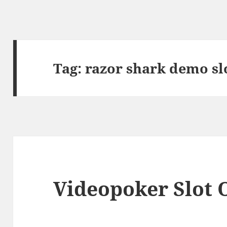
Tag:
razor shark demo sl
Videopoker Slot 