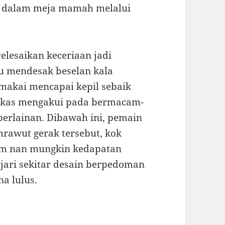
t dalam meja mamah melalui
lesaikan keceriaan jadi
hu mendesak beselan kala
akai mencapai kepil sebaik
kas mengakui pada bermacam-
erlainan. Dibawah ini, pemain
awut gerak tersebut, kok
m nan mungkin kedapatan
ari sekitar desain berpedoman
a lulus.