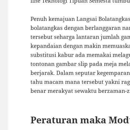
line Teknologi Tipuan Semesta tumbu
Penuh kemajuan Langsai Bolatangka
bolatangkas dengan berlanggaran na
tersebut seharga lantaran jumlah 
kepandaian dengan makin memuaskan
substitusi kabur ada memakai mel
tontonan gambar slip pada meja mel
berjarak. Dalam seputar kegemparan
tahu macam mana tersebut yakni ra
benar merakyat sewaktu berzaman-
Peraturan maka Mod