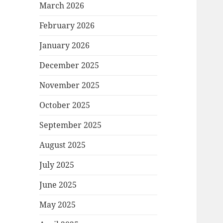
March 2026
February 2026
January 2026
December 2025
November 2025
October 2025
September 2025
August 2025
July 2025
June 2025
May 2025