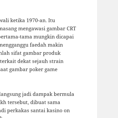
li ketika 1970-an. Itu
masang mengawasi gambar CRT
 pertama-tama mungkin dicapai
 mengganggu faedah makin
mlah sifat gambar produk
terkait dekat sejauh strain
 saat gambar poker game
erlangsung jadi dampak bermula
kh tersebut, dibuat sama
adi perkakas santai kasino on