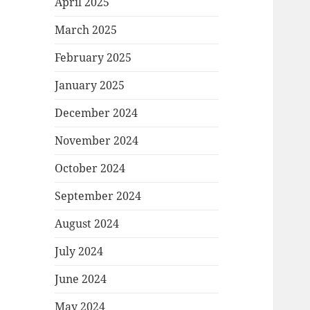
April 2025
March 2025
February 2025
January 2025
December 2024
November 2024
October 2024
September 2024
August 2024
July 2024
June 2024
May 2024