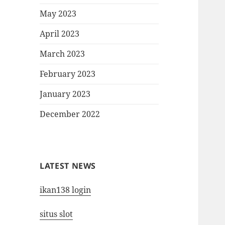
May 2023
April 2023
March 2023
February 2023
January 2023
December 2022
LATEST NEWS
ikan138 login
situs slot