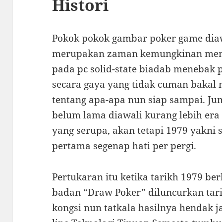
Histori
Pokok pokok gambar poker game diawa
merupakan zaman kemungkinan me
pada pc solid-state biadab menebak
secara gaya yang tidak cuman bakal
tentang apa-apa nun siap sampai. Ju
belum lama diawali kurang lebih era 
yang serupa, akan tetapi 1979 yakni
pertama segenap hati per pergi.
Pertukaran itu ketika tarikh 1979 b
badan “Draw Poker” diluncurkan tari
kongsi nun tatkala hasilnya hendak j