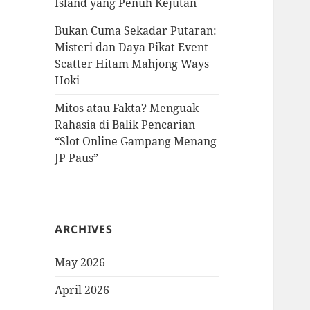
Island yang Penuh Kejutan
Bukan Cuma Sekadar Putaran:
Misteri dan Daya Pikat Event
Scatter Hitam Mahjong Ways
Hoki
Mitos atau Fakta? Menguak
Rahasia di Balik Pencarian
“Slot Online Gampang Menang
JP Paus”
ARCHIVES
May 2026
April 2026