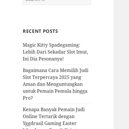
for:
RECENT POSTS
Magic Kitty Spadegaming:
Lebih Dari Sekadar Slot Imut,
Ini Dia Pesonanya!
Bagaimana Cara Memilih Judi
Slot Terpercaya 2025 yang
Aman dan Menguntungkan
untuk Pemain Pemula hingga
Pro?
Kenapa Banyak Pemain Judi
Online Tertarik dengan
Yggdrasil Gaming Easter