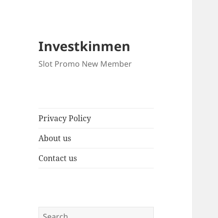
Investkinmen
Slot Promo New Member
Privacy Policy
About us
Contact us
Search