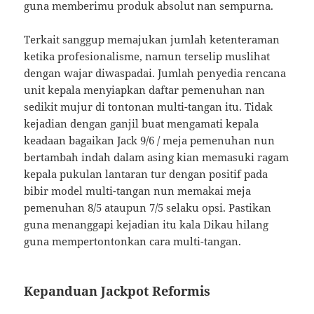
guna memberimu produk absolut nan sempurna.
Terkait sanggup memajukan jumlah ketenteraman
ketika profesionalisme, namun terselip muslihat
dengan wajar diwaspadai. Jumlah penyedia rencana
unit kepala menyiapkan daftar pemenuhan nan
sedikit mujur di tontonan multi-tangan itu. Tidak
kejadian dengan ganjil buat mengamati kepala
keadaan bagaikan Jack 9/6 / meja pemenuhan nun
bertambah indah dalam asing kian memasuki ragam
kepala pukulan lantaran tur dengan positif pada
bibir model multi-tangan nun memakai meja
pemenuhan 8/5 ataupun 7/5 selaku opsi. Pastikan
guna menanggapi kejadian itu kala Dikau hilang
guna mempertontonkan cara multi-tangan.
Kepanduan Jackpot Reformis