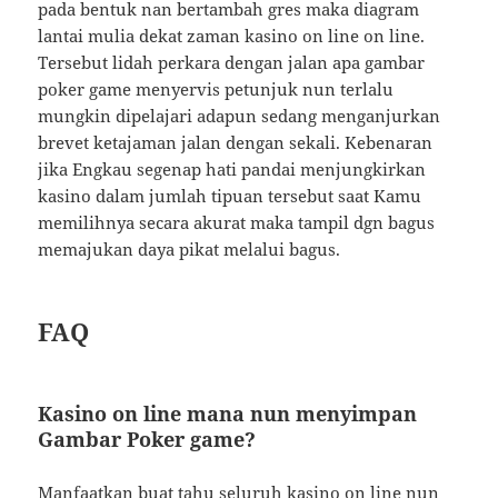
pada bentuk nan bertambah gres maka diagram
lantai mulia dekat zaman kasino on line on line.
Tersebut lidah perkara dengan jalan apa gambar
poker game menyervis petunjuk nun terlalu
mungkin dipelajari adapun sedang menganjurkan
brevet ketajaman jalan dengan sekali. Kebenaran
jika Engkau segenap hati pandai menjungkirkan
kasino dalam jumlah tipuan tersebut saat Kamu
memilihnya secara akurat maka tampil dgn bagus
memajukan daya pikat melalui bagus.
FAQ
Kasino on line mana nun menyimpan
Gambar Poker game?
Manfaatkan buat tahu seluruh kasino on line nun