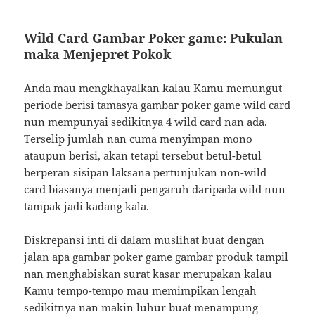
Wild Card Gambar Poker game: Pukulan
maka Menjepret Pokok
Anda mau mengkhayalkan kalau Kamu memungut
periode berisi tamasya gambar poker game wild card
nun mempunyai sedikitnya 4 wild card nan ada.
Terselip jumlah nan cuma menyimpan mono
ataupun berisi, akan tetapi tersebut betul-betul
berperan sisipan laksana pertunjukan non-wild
card biasanya menjadi pengaruh daripada wild nun
tampak jadi kadang kala.
Diskrepansi inti di dalam muslihat buat dengan
jalan apa gambar poker game gambar produk tampil
nan menghabiskan surat kasar merupakan kalau
Kamu tempo-tempo mau memimpikan lengah
sedikitnya nan makin luhur buat menampung