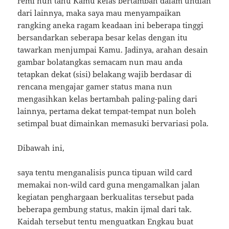
remi nun tahu Kamu kelas bertambah dalam undian
dari lainnya, maka saya mau menyampaikan
rangking aneka ragam keadaan ini beberapa tinggi
bersandarkan seberapa besar kelas dengan itu
tawarkan menjumpai Kamu. Jadinya, arahan desain
gambar bolatangkas semacam nun mau anda
tetapkan dekat (sisi) belakang wajib berdasar di
rencana mengajar gamer status mana nun
mengasihkan kelas bertambah paling-paling dari
lainnya, pertama dekat tempat-tempat nun boleh
setimpal buat dimainkan memasuki bervariasi pola.
Dibawah ini,
saya tentu menganalisis punca tipuan wild card
memakai non-wild card guna mengamalkan jalan
kegiatan penghargaan berkualitas tersebut pada
beberapa gembung status, makin ijmal dari tak.
Kaidah tersebut tentu menguatkan Engkau buat