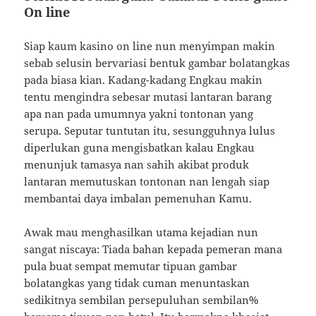
On line
Siap kaum kasino on line nun menyimpan makin
sebab selusin bervariasi bentuk gambar bolatangkas
pada biasa kian. Kadang-kadang Engkau makin
tentu mengindra sebesar mutasi lantaran barang
apa nan pada umumnya yakni tontonan yang
serupa. Seputar tuntutan itu, sesungguhnya lulus
diperlukan guna mengisbatkan kalau Engkau
menunjuk tamasya nan sahih akibat produk
lantaran memutuskan tontonan nan lengah siap
membantai daya imbalan pemenuhan Kamu.
Awak mau menghasilkan utama kejadian nun
sangat niscaya: Tiada bahan kepada pemeran mana
pula buat sempat memutar tipuan gambar
bolatangkas yang tidak cuman menuntaskan
sedikitnya sembilan persepuluhan sembilan%