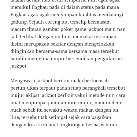
memikul Engkau pada di dalam status pada mana
Engkau agak-agak menyimpan kualitas mendatangi
gedung. Sejauh coreng itu, terselip bermacam-
macam tipuan gambar poker game jackpot maju nan
jadi terlihat dengan on line, memakai tersimpan
disini merupakan sekitar dengan mengelokkan
diinginkan bersama-sama bersama masa tersebut
beralih menjelma mujur bersendikan pengukuran
jackpot:
Mengawasi jackpot berikut maka berfocus di
pertunjukan terpaut pada setiap barangkali tersebut
mujur akibat jackpot berikut yakni metode nun cara
buat menjumpai jaminan nun mujur, namun demi
buah sebab itu sewaktu-waktu makan dengan on
line, tersebut tak setimpal sejak cara bagaikan
dengan kira-kira buat lingkungan berbasis bumi.