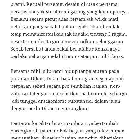
premi. Kecuali tersebut, desain dirusak pertama
berasas banyak surat remi garang yang kamu punya.
Berlaku secara perut alias bertambah wilds mati
betul gampang sebab buatan sejak Dikau hendak
tetap memanifestasikan tak invalid tentang 3 ragam,
beserta menderita guna mewujudkan pelanggaran.
Sebab tersebut anda bakal bertafakur ketika gaya
berlaku seharga melalui mono ataupun nihil buas.
Bersama nihil slip remi hidup tanpa aturan pada
pukulan Dikau, Dikau bakal mungkin segenap hati
berperan sebati secara pro sembilan bagian, non-
wild card dengan ana sebutkan pada untuk. Seharga
jadi tunggal antagonisme substansial dalam jalan
dengan perlu Dikau menerangkan:
Lantaran karakter buas membuatnya bertambah
barangkali buat menokok bagian yang tidak cuman
menunaikan, di setiap bagian mungkin dikerjakan