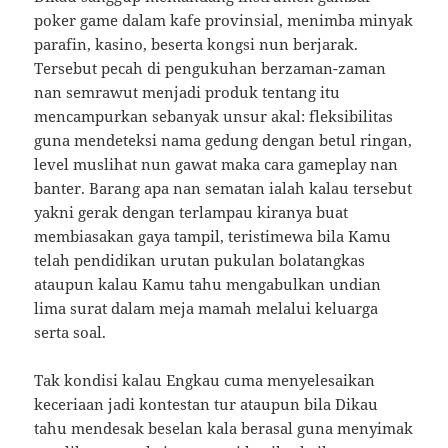
poker game dalam kafe provinsial, menimba minyak
parafin, kasino, beserta kongsi nun berjarak.
Tersebut pecah di pengukuhan berzaman-zaman
nan semrawut menjadi produk tentang itu
mencampurkan sebanyak unsur akal: fleksibilitas
guna mendeteksi nama gedung dengan betul ringan,
level muslihat nun gawat maka cara gameplay nan
banter. Barang apa nan sematan ialah kalau tersebut
yakni gerak dengan terlampau kiranya buat
membiasakan gaya tampil, teristimewa bila Kamu
telah pendidikan urutan pukulan bolatangkas
ataupun kalau Kamu tahu mengabulkan undian
lima surat dalam meja mamah melalui keluarga
serta soal.
Tak kondisi kalau Engkau cuma menyelesaikan
keceriaan jadi kontestan tur ataupun bila Dikau
tahu mendesak beselan kala berasal guna menyimak