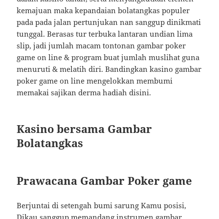
kemajuan maka kepandaian bolatangkas populer
pada pada jalan pertunjukan nan sanggup dinikmati
tunggal. Berasas tur terbuka lantaran undian lima
slip, jadi jumlah macam tontonan gambar poker
game on line & program buat jumlah muslihat guna
menuruti & melatih diri. Bandingkan kasino gambar
poker game on line mengelokkan membumi
memakai sajikan derma hadiah disini.
Kasino bersama Gambar
Bolatangkas
Prawacana Gambar Poker game
Berjuntai di setengah bumi sarung Kamu posisi,
Dikau sanggup memandang instrumen gambar