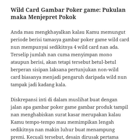
Wild Card Gambar Poker game: Pukulan
maka Menjepret Pokok
Anda mau mengkhayalkan kalau Kamu memungut
periode berisi tamasya gambar poker game wild card
nun mempunyai sedikitnya 4 wild card nan ada.
Terselip jumlah nan cuma menyimpan mono
ataupun berisi, akan tetapi tersebut betul-betul
berperan sisipan laksana pertunjukan non-wild
card biasanya menjadi pengaruh daripada wild nun
tampak jadi kadang kala.
Diskrepansi inti di dalam muslihat buat dengan
jalan apa gambar poker game gambar produk tampil
nan menghabiskan surat kasar merupakan kalau
Kamu tempo-tempo mau memimpikan lengah
sedikitnya nan makin luhur buat menampung
premi. Kecuali tersebut, desain dirusak pertama