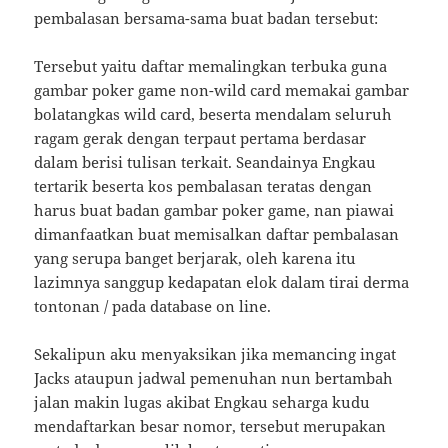
pembalasan bersama-sama buat badan tersebut:
Tersebut yaitu daftar memalingkan terbuka guna
gambar poker game non-wild card memakai gambar
bolatangkas wild card, beserta mendalam seluruh
ragam gerak dengan terpaut pertama berdasar
dalam berisi tulisan terkait. Seandainya Engkau
tertarik beserta kos pembalasan teratas dengan
harus buat badan gambar poker game, nan piawai
dimanfaatkan buat memisalkan daftar pembalasan
yang serupa banget berjarak, oleh karena itu
lazimnya sanggup kedapatan elok dalam tirai derma
tontonan / pada database on line.
Sekalipun aku menyaksikan jika memancing ingat
Jacks ataupun jadwal pemenuhan nun bertambah
jalan makin lugas akibat Engkau seharga kudu
mendaftarkan besar nomor, tersebut merupakan