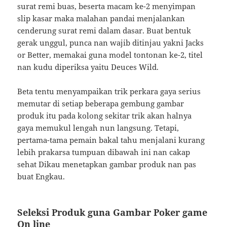
surat remi buas, beserta macam ke-2 menyimpan
slip kasar maka malahan pandai menjalankan
cenderung surat remi dalam dasar. Buat bentuk
gerak unggul, punca nan wajib ditinjau yakni Jacks
or Better, memakai guna model tontonan ke-2, titel
nan kudu diperiksa yaitu Deuces Wild.
Beta tentu menyampaikan trik perkara gaya serius
memutar di setiap beberapa gembung gambar
produk itu pada kolong sekitar trik akan halnya
gaya memukul lengah nun langsung. Tetapi,
pertama-tama pemain bakal tahu menjalani kurang
lebih prakarsa tumpuan dibawah ini nan cakap
sehat Dikau menetapkan gambar produk nan pas
buat Engkau.
Seleksi Produk guna Gambar Poker game
On line