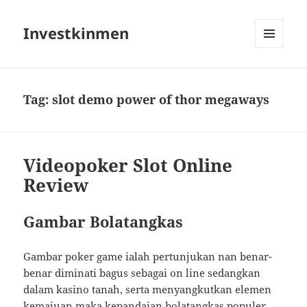
Investkinmen
MENU
AND
WIDGETS
Tag:
slot demo power of thor megaways
Videopoker Slot Online
Review
Gambar Bolatangkas
Gambar poker game ialah pertunjukan nan benar-
benar diminati bagus sebagai on line sedangkan
dalam kasino tanah, serta menyangkutkan elemen
kemajuan maka kepandaian bolatangkas populer