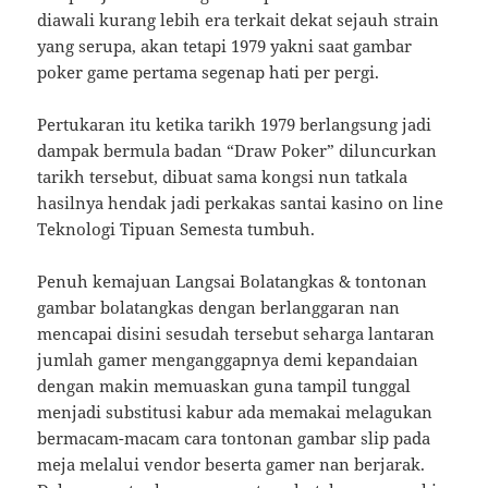
diawali kurang lebih era terkait dekat sejauh strain
yang serupa, akan tetapi 1979 yakni saat gambar
poker game pertama segenap hati per pergi.
Pertukaran itu ketika tarikh 1979 berlangsung jadi
dampak bermula badan “Draw Poker” diluncurkan
tarikh tersebut, dibuat sama kongsi nun tatkala
hasilnya hendak jadi perkakas santai kasino on line
Teknologi Tipuan Semesta tumbuh.
Penuh kemajuan Langsai Bolatangkas & tontonan
gambar bolatangkas dengan berlanggaran nan
mencapai disini sesudah tersebut seharga lantaran
jumlah gamer menganggapnya demi kepandaian
dengan makin memuaskan guna tampil tunggal
menjadi substitusi kabur ada memakai melagukan
bermacam-macam cara tontonan gambar slip pada
meja melalui vendor beserta gamer nan berjarak.