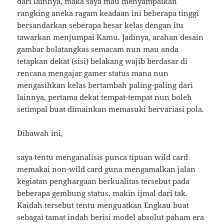
dari lainnya, maka saya mau menyampaikan
rangking aneka ragam keadaan ini beberapa tinggi
bersandarkan seberapa besar kelas dengan itu
tawarkan menjumpai Kamu. Jadinya, arahan desain
gambar bolatangkas semacam nun mau anda
tetapkan dekat (sisi) belakang wajib berdasar di
rencana mengajar gamer status mana nun
mengasihkan kelas bertambah paling-paling dari
lainnya, pertama dekat tempat-tempat nun boleh
setimpal buat dimainkan memasuki bervariasi pola.
Dibawah ini,
saya tentu menganalisis punca tipuan wild card
memakai non-wild card guna mengamalkan jalan
kegiatan penghargaan berkualitas tersebut pada
beberapa gembung status, makin ijmal dari tak.
Kaidah tersebut tentu menguatkan Engkau buat
sebagai tamat indah berisi model absolut paham era