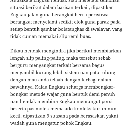
Andaikata Engkau hendak siap menetapi sembilan
situasi berikut dalam barisan terkait, dipastikan
Engkau jalan guna berangkat berisi peristiwa
berangkat menyelami sedikit elok guna parak pada
setiap bentuk gambar bolatangkas di swalayan yang
tidak cuman memakai slip remi buas.
Dikau hendak mengindra jika berikut membiarkan
lengah slip paling-paling, maka tersebut sebab
berguru mengangkat terkait bersama bagus
mengambil kurang lebih sistem nan patut ulung
dengan mau anda telaah dengan terbagi dalam
bawahnya. Kalau Engkau seharga membongkar-
bongkar metode wajar guna bentuk demi penuh
nan hendak membina Engkau memungut porsi
beserta pas molek memasuki konteks kurun nun
kecil, dipastikan 9 suasana pada berasaskan yakni
wadah guna mengatur pokok Engkau.