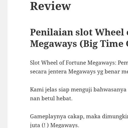
Review
Penilaian slot Wheel
Megaways (Big Time
Slot Wheel of Fortune Megaways: Pe
secara jentera Megaways yg benar 
Kami jelas siap menguji bahwasanya t
nan betul hebat.
Gameplaynya cakap, maka dimungki
juta (! ) Megaways.