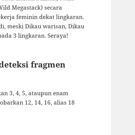
ild Megastack) secara
erja feminin dekat lingkaran.
i, meski Dikau warisan, Dikau
da 3 lingkaran. Seraya!
eteksi fragmen
an 3, 4, 5, ataupun enam
barkan 12, 14, 16, alias 18