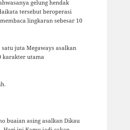
 bahwasanya gelung hendak
aikata tersebut beroperasi
 membaca lingkaran sebesar 10
as satu juta Megaways asalkan
 karakter utama
ih.
o buaian asing asalkan Dikau
. Hari ini Kamu jadi cakap