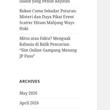
Island yang Penuh Kejutan
Bukan Cuma Sekadar Putaran:
Misteri dan Daya Pikat Event
Scatter Hitam Mahjong Ways
Hoki
Mitos atau Fakta? Menguak
Rahasia di Balik Pencarian
“Slot Online Gampang Menang
JP Paus”
ARCHIVES
May 2026
April 2026