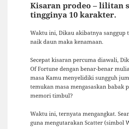
Kisaran prodeo – lilitan 
tingginya 10 karakter.
Waktu ini, Dikau akibatnya sanggup t
naik daun maka kenamaan.
Secepat kisaran percuma diawali, 
Of Fortune dengan benar-benar mulia
masa Kamu menyelidiki sungguh ju
temukan masa mengasaskan babak pr
memori timbul?
Waktu ini, ternyata mengangkat. Se
guna mengutarakan Scatter (simbol W