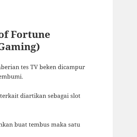
 of Fortune
 Gaming)
mberian tes TV beken dicampur
membumi.
erkait diartikan sebagai slot
nkan buat tembus maka satu