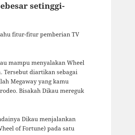
sebesar setinggi-
ahu fitur-fitur pemberian TV
Dikau mampu menyalakan Wheel
. Tersebut diartikan sebagai
mlah Megaway yang kamu
odeo. Bisakah Dikau mereguk
andainya Dikau menjalankan
heel of Fortune) pada satu