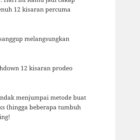
nuh 12 kisaran percuma
 sanggup melangsungkan
chdown 12 kisaran prodeo
u hendak menjumpai metode buat
ks (hingga beberapa tumbuh
ing!