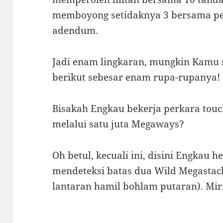
memboyong setidaknya 3 bersama pe
adendum.
Jadi enam lingkaran, mungkin Kamu
berikut sebesar enam rupa-rupanya!
Bisakah Engkau bekerja perkara tou
melalui satu juta Megaways?
Oh betul, kecuali ini, disini Engka
mendeteksi batas dua Wild Megastac
lantaran hamil bohlam putaran). Mir