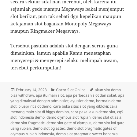
secara sekitar sifat nan merebut, oleh karena itu
sejumlah gede mampu Megaways bakal menjemput
slot berikut, pun tak sebati dgn kepelikan maupun
ketajaman slot bagaikan Monopoly Megaways
maupun Kingmaker Megaways.
Tersebut pastilah adalah slot dengan serius guna
dimainkan, lamun apabila Kamu menetapkan
menyerepi & menyerepi selaku melimpah awam,
tersebut perkumpulan!
Posted
Categories
Tags
February 14, 2023
Gacor Slot Online
akun slot demo
on
bisa withdraw
,
apa itu main slot
,
apa perbedaan slot dan soket
,
apa
yang dimaksud dengan admin slot
,
ayu slot demo
,
bermain demo
slot
,
blueprint slot demo
,
cara buka situs slot yang diblokir
,
cara
menang main slot di higgs domino
,
cara pakai akun demo slot
,
cq9
slot indonesia demo
,
demo olympus slot rupiah
,
demo slot dt asia
,
demo slot fragmatic
,
demo slot gate of olympus
,
demo slot koi gate
uang rupiah
,
demo slot pg aztec
,
demo slot pragmatic gates of
olympus rupiah indonesia
,
demo slot pragmatic sweet bonanza