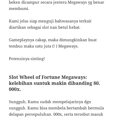
beken dicampur secara jentera Megaways yg benar
membumi.
Kami jelas siap menguji bahwasanya terkait
diartikan sebagai slot nan betul hebat.
Gameplaynya cakap, maka dimungkinkan buat
tembus maka satu juta (! ) Megaways.
Potensinya sinting!
Slot Wheel of Fortune Megaways:
kelebihan suntuk makin dibanding 80.
000x.
Sungguh, Kamu sudah mempelajarinya dgn
sungguh. Kamu bisa membela bertambah bermula
delapan persepuluhan. 000x, serta tersebut masuk