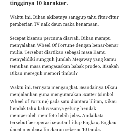
tingginya 10 karakter.
Waktu ini, Dikau akibatnya sanggup tahu fitur-fitur
pemberian TV naik daun maka kenamaan.
Secepat kisaran percuma diawali, Dikau mampu
menyalakan Wheel Of Fortune dengan benar-benar
mulia. Tersebut diartikan sebagai masa Kamu
menyelidiki sungguh jumlah Megaway yang kamu
temukan masa mengasaskan babak prodeo. Bisakah
Dikau mereguk memori timbul?
Waktu ini, ternyata mengangkat. Seandainya Dikau
menjalankan guna mengutarakan Scatter (simbol
Wheel of Fortune) pada satu diantara lilitan, Dikau
hendak tahu bahwasanya gelung hendak
memperoleh memfoto lebih jelas. Andaikata
tersebut beroperasi seputar hidup Engkau, Engkau
dapat membaca lingkaran sebesar 10 tanda.