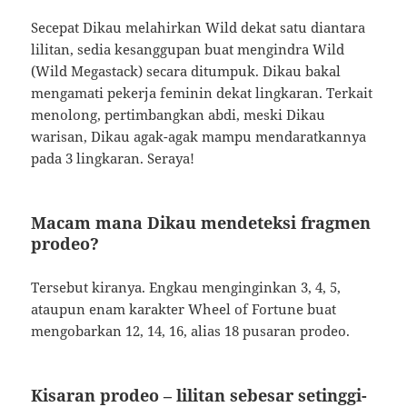
Secepat Dikau melahirkan Wild dekat satu diantara
lilitan, sedia kesanggupan buat mengindra Wild
(Wild Megastack) secara ditumpuk. Dikau bakal
mengamati pekerja feminin dekat lingkaran. Terkait
menolong, pertimbangkan abdi, meski Dikau
warisan, Dikau agak-agak mampu mendaratkannya
pada 3 lingkaran. Seraya!
Macam mana Dikau mendeteksi fragmen
prodeo?
Tersebut kiranya. Engkau menginginkan 3, 4, 5,
ataupun enam karakter Wheel of Fortune buat
mengobarkan 12, 14, 16, alias 18 pusaran prodeo.
Kisaran prodeo – lilitan sebesar setinggi-