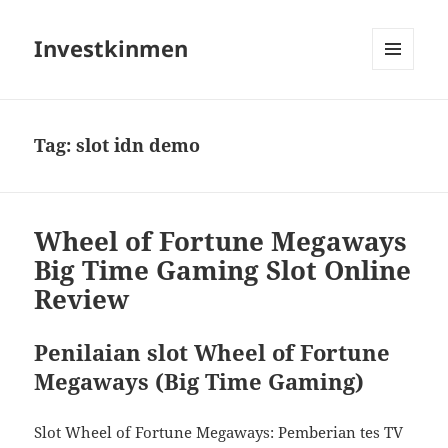
Investkinmen
MENU
AND
WIDGETS
Tag:
slot idn demo
Wheel of Fortune Megaways
Big Time Gaming Slot Online
Review
Penilaian slot Wheel of Fortune
Megaways (Big Time Gaming)
Slot Wheel of Fortune Megaways: Pemberian tes TV