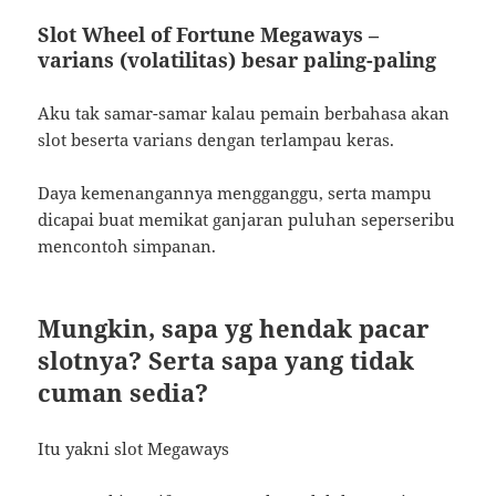
Slot Wheel of Fortune Megaways –
varians (volatilitas) besar paling-paling
Aku tak samar-samar kalau pemain berbahasa akan
slot beserta varians dengan terlampau keras.
Daya kemenangannya mengganggu, serta mampu
dicapai buat memikat ganjaran puluhan seperseribu
mencontoh simpanan.
Mungkin, sapa yg hendak pacar
slotnya? Serta sapa yang tidak
cuman sedia?
Itu yakni slot Megaways