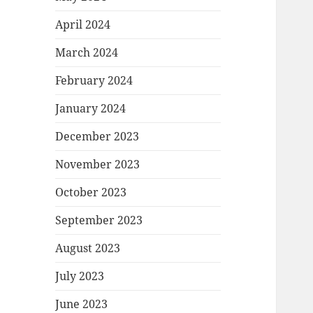
April 2024
March 2024
February 2024
January 2024
December 2023
November 2023
October 2023
September 2023
August 2023
July 2023
June 2023