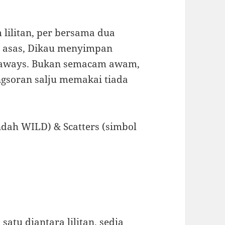
 lilitan, per bersama dua
a asas, Dikau menyimpan
gaways. Bukan semacam awam,
soran salju memakai tiada
dah WILD) & Scatters (simbol
atu diantara lilitan, sedia