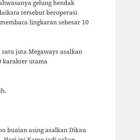
 bahwasanya gelung hendak
aikata tersebut beroperasi
 membaca lingkaran sebesar 10
as satu juta Megaways asalkan
 karakter utama
ih.
o buaian asing asalkan Dikau
. Hari ini Kamu jadi cakap