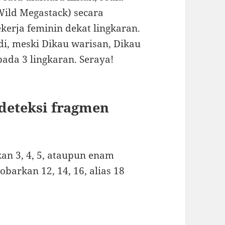
ild Megastack) secara
erja feminin dekat lingkaran.
i, meski Dikau warisan, Dikau
da 3 lingkaran. Seraya!
eteksi fragmen
an 3, 4, 5, ataupun enam
barkan 12, 14, 16, alias 18