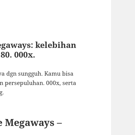
egaways: kelebihan
80. 000x.
a dgn sungguh. Kamu bisa
 persepuluhan. 000x, serta
g.
e Megaways –