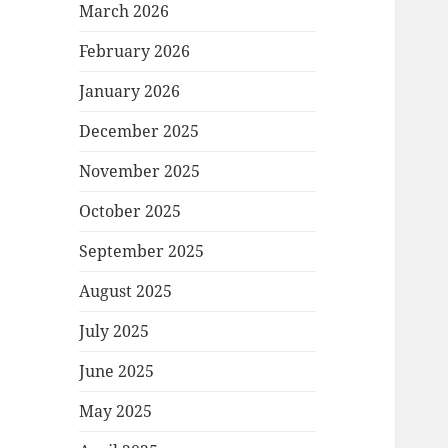
March 2026
February 2026
January 2026
December 2025
November 2025
October 2025
September 2025
August 2025
July 2025
June 2025
May 2025