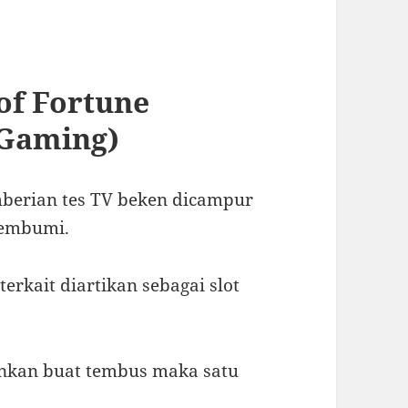
 of Fortune
 Gaming)
mberian tes TV beken dicampur
membumi.
erkait diartikan sebagai slot
nkan buat tembus maka satu