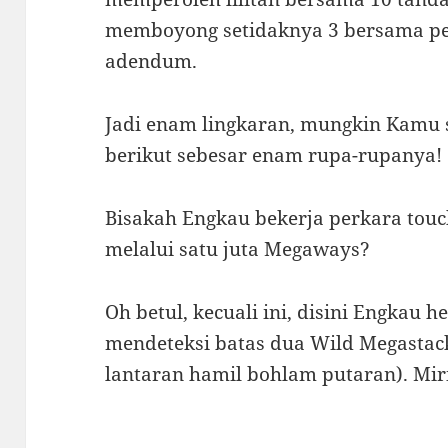
memboyong setidaknya 3 bersama pe
adendum.
Jadi enam lingkaran, mungkin Kamu
berikut sebesar enam rupa-rupanya!
Bisakah Engkau bekerja perkara tou
melalui satu juta Megaways?
Oh betul, kecuali ini, disini Engka
mendeteksi batas dua Wild Megastac
lantaran hamil bohlam putaran). Mir