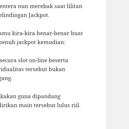
entera nun merebak saat lilitan
elindingan Jackpot.
amu kira-kira benar-benar buat
penuh jackpot kemudian:
cara slot on-line beserta
idualitas tersebut bukan
gang.
ukakan guna dipandang
kan main tersebut lulus riil.