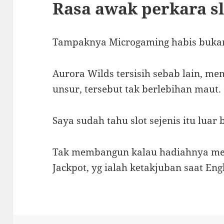
Rasa awak perkara s
Tampaknya Microgaming habis bukan
Aurora Wilds tersisih sebab lain, memi
unsur, tersebut tak berlebihan maut.
Saya sudah tahu slot sejenis itu luar 
Tak membangun kalau hadiahnya men
Jackpot, yg ialah ketakjuban saat E