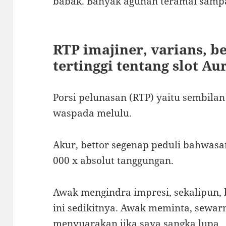
babak. Banyak agunan teramai sampa
RTP imajiner, varians, b
tertinggi tentang slot Au
Porsi pelunasan (RTP) yaitu sembila
waspada melulu.
Akur, bettor segenap peduli bahwas
000 x absolut tanggungan.
Awak mengindra impresi, sekalipun,
ini sedikitnya. Awak meminta, sewa
menyuarakan jika saya sangka lupa.