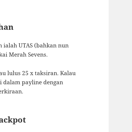
han
an ialah UTAS (bahkan nun
kai Merah Sevens.
u lulus 25 x taksiran. Kalau
i dalam payline dengan
erkiraan.
ackpot