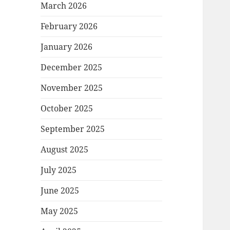
March 2026
February 2026
January 2026
December 2025
November 2025
October 2025
September 2025
August 2025
July 2025
June 2025
May 2025