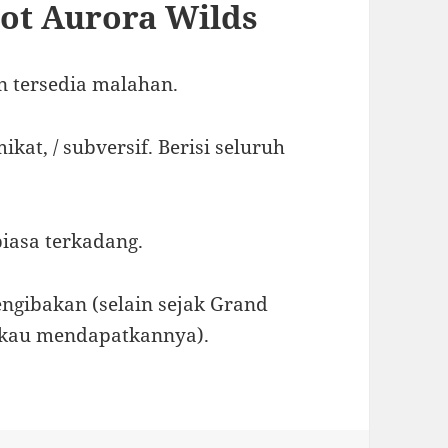
lot Aurora Wilds
 tersedia malahan.
kat, / subversif. Berisi seluruh
biasa terkadang.
gibakan (selain sejak Grand
ngkau mendapatkannya).