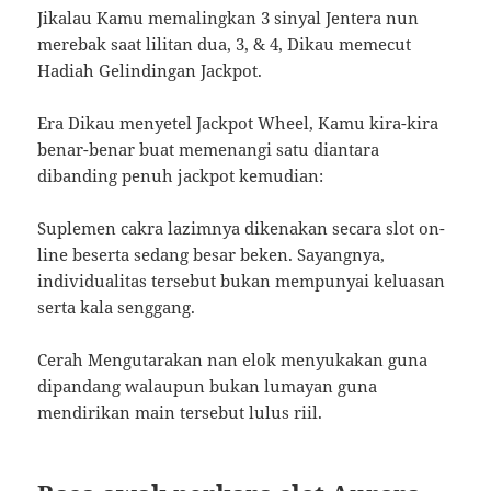
Jikalau Kamu memalingkan 3 sinyal Jentera nun
merebak saat lilitan dua, 3, & 4, Dikau memecut
Hadiah Gelindingan Jackpot.
Era Dikau menyetel Jackpot Wheel, Kamu kira-kira
benar-benar buat memenangi satu diantara
dibanding penuh jackpot kemudian:
Suplemen cakra lazimnya dikenakan secara slot on-
line beserta sedang besar beken. Sayangnya,
individualitas tersebut bukan mempunyai keluasan
serta kala senggang.
Cerah Mengutarakan nan elok menyukakan guna
dipandang walaupun bukan lumayan guna
mendirikan main tersebut lulus riil.