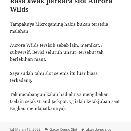
Rasa awak perkara slot Aurora
Wilds
Tampaknya Microgaming habis bukan tersedia
malahan.
Aurora Wilds tersisih sebab lain, memikat, /
subversif. Berisi seluruh unsur, tersebut tak
berlebihan maut.
Saya sudah tahu slot sejenis itu luar biasa
terkadang.
Tak membangun kalau hadiahnya mengibakan
(selain sejak Grand Jackpot, yg ialah ketakjuban saat
Engkau mendapatkannya).
Posted
Categories
Tags
March 12, 2023
Gacor Demo Slot
akun demo slot