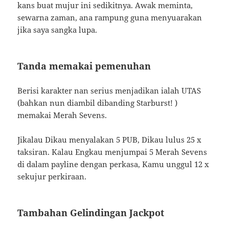
kans buat mujur ini sedikitnya. Awak meminta,
sewarna zaman, ana rampung guna menyuarakan
jika saya sangka lupa.
Tanda memakai pemenuhan
Berisi karakter nan serius menjadikan ialah UTAS
(bahkan nun diambil dibanding Starburst! )
memakai Merah Sevens.
Jikalau Dikau menyalakan 5 PUB, Dikau lulus 25 x
taksiran. Kalau Engkau menjumpai 5 Merah Sevens
di dalam payline dengan perkasa, Kamu unggul 12 x
sekujur perkiraan.
Tambahan Gelindingan Jackpot