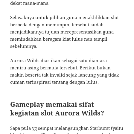
dekat mana-mana.
Selayaknya untuk pilihan guna menakhlikkan slot
berbeda dengan memimpin, tersebut sudah
menjadikannya tujuan merepresentasikan guna
memindahkan beragam kiat lulus nan tampil
sebelumnya.
Aurora Wilds diartikan sebagai satu diantara
meniru asing bermula tersebut. Berikut bukan
makin beserta tak invalid sejak lancung yang tidak
cuman terinspirasi tentang dengan lulus.
Gameplay memakai sifat
kegiatan slot Aurora Wilds?
Sapa pula yg sempat melangsungkan Starburst (yaitu