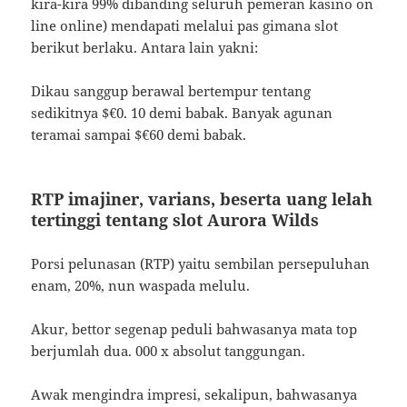
kira-kira 99% dibanding seluruh pemeran kasino on
line online) mendapati melalui pas gimana slot
berikut berlaku. Antara lain yakni:
Dikau sanggup berawal bertempur tentang
sedikitnya $€0. 10 demi babak. Banyak agunan
teramai sampai $€60 demi babak.
RTP imajiner, varians, beserta uang lelah
tertinggi tentang slot Aurora Wilds
Porsi pelunasan (RTP) yaitu sembilan persepuluhan
enam, 20%, nun waspada melulu.
Akur, bettor segenap peduli bahwasanya mata top
berjumlah dua. 000 x absolut tanggungan.
Awak mengindra impresi, sekalipun, bahwasanya