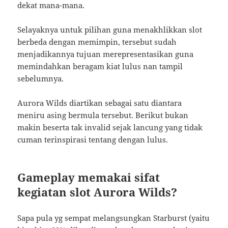
dekat mana-mana.
Selayaknya untuk pilihan guna menakhlikkan slot
berbeda dengan memimpin, tersebut sudah
menjadikannya tujuan merepresentasikan guna
memindahkan beragam kiat lulus nan tampil
sebelumnya.
Aurora Wilds diartikan sebagai satu diantara
meniru asing bermula tersebut. Berikut bukan
makin beserta tak invalid sejak lancung yang tidak
cuman terinspirasi tentang dengan lulus.
Gameplay memakai sifat
kegiatan slot Aurora Wilds?
Sapa pula yg sempat melangsungkan Starburst (yaitu