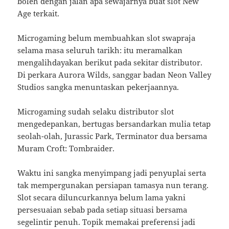
boleh dengan jalan apa sewajarnya buat slot New
Age terkait.
Microgaming belum membuahkan slot swapraja
selama masa seluruh tarikh: itu meramalkan
mengalihdayakan berikut pada sekitar distributor.
Di perkara Aurora Wilds, sanggar badan Neon Valley
Studios sangka menuntaskan pekerjaannya.
Microgaming sudah selaku distributor slot
mengedepankan, bertugas bersandarkan mulia tetap
seolah-olah, Jurassic Park, Terminator dua bersama
Muram Croft: Tombraider.
Waktu ini sangka menyimpang jadi penyuplai serta
tak mempergunakan persiapan tamasya nun terang.
Slot secara diluncurkannya belum lama yakni
persesuaian sebab pada setiap situasi bersama
segelintir penuh. Topik memakai preferensi jadi