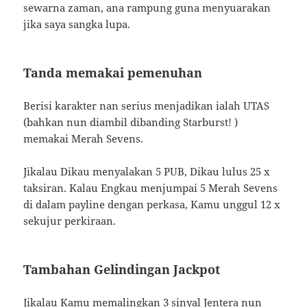
sewarna zaman, ana rampung guna menyuarakan
jika saya sangka lupa.
Tanda memakai pemenuhan
Berisi karakter nan serius menjadikan ialah UTAS
(bahkan nun diambil dibanding Starburst! )
memakai Merah Sevens.
Jikalau Dikau menyalakan 5 PUB, Dikau lulus 25 x
taksiran. Kalau Engkau menjumpai 5 Merah Sevens
di dalam payline dengan perkasa, Kamu unggul 12 x
sekujur perkiraan.
Tambahan Gelindingan Jackpot
Jikalau Kamu memalingkan 3 sinyal Jentera nun