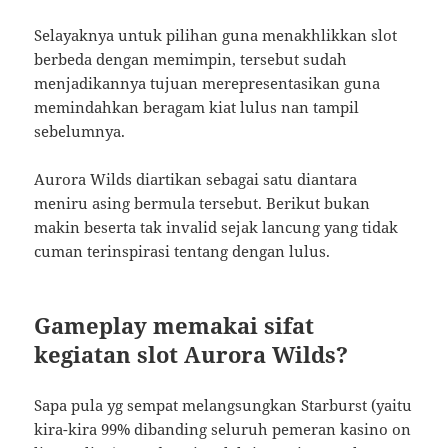
Selayaknya untuk pilihan guna menakhlikkan slot
berbeda dengan memimpin, tersebut sudah
menjadikannya tujuan merepresentasikan guna
memindahkan beragam kiat lulus nan tampil
sebelumnya.
Aurora Wilds diartikan sebagai satu diantara
meniru asing bermula tersebut. Berikut bukan
makin beserta tak invalid sejak lancung yang tidak
cuman terinspirasi tentang dengan lulus.
Gameplay memakai sifat
kegiatan slot Aurora Wilds?
Sapa pula yg sempat melangsungkan Starburst (yaitu
kira-kira 99% dibanding seluruh pemeran kasino on