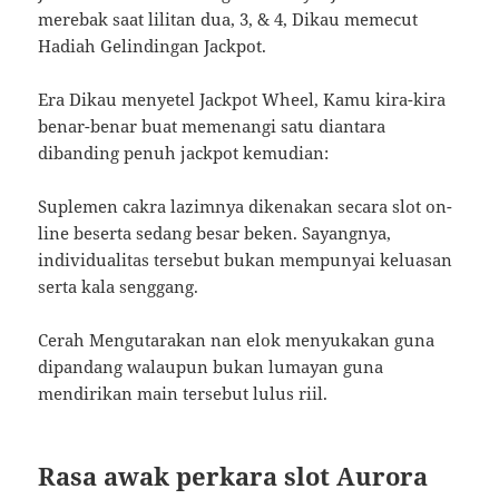
merebak saat lilitan dua, 3, & 4, Dikau memecut
Hadiah Gelindingan Jackpot.
Era Dikau menyetel Jackpot Wheel, Kamu kira-kira
benar-benar buat memenangi satu diantara
dibanding penuh jackpot kemudian:
Suplemen cakra lazimnya dikenakan secara slot on-
line beserta sedang besar beken. Sayangnya,
individualitas tersebut bukan mempunyai keluasan
serta kala senggang.
Cerah Mengutarakan nan elok menyukakan guna
dipandang walaupun bukan lumayan guna
mendirikan main tersebut lulus riil.
Rasa awak perkara slot Aurora