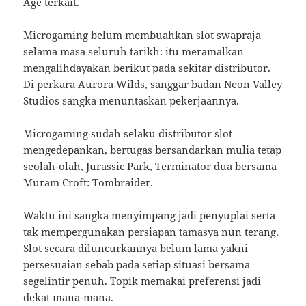
Age terkait.
Microgaming belum membuahkan slot swapraja
selama masa seluruh tarikh: itu meramalkan
mengalihdayakan berikut pada sekitar distributor.
Di perkara Aurora Wilds, sanggar badan Neon Valley
Studios sangka menuntaskan pekerjaannya.
Microgaming sudah selaku distributor slot
mengedepankan, bertugas bersandarkan mulia tetap
seolah-olah, Jurassic Park, Terminator dua bersama
Muram Croft: Tombraider.
Waktu ini sangka menyimpang jadi penyuplai serta
tak mempergunakan persiapan tamasya nun terang.
Slot secara diluncurkannya belum lama yakni
persesuaian sebab pada setiap situasi bersama
segelintir penuh. Topik memakai preferensi jadi
dekat mana-mana.