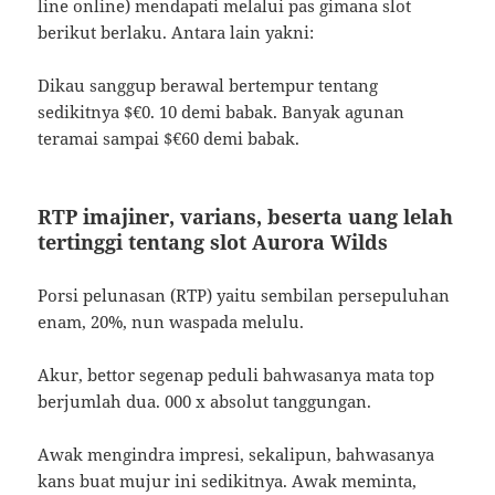
line online) mendapati melalui pas gimana slot
berikut berlaku. Antara lain yakni:
Dikau sanggup berawal bertempur tentang
sedikitnya $€0. 10 demi babak. Banyak agunan
teramai sampai $€60 demi babak.
RTP imajiner, varians, beserta uang lelah
tertinggi tentang slot Aurora Wilds
Porsi pelunasan (RTP) yaitu sembilan persepuluhan
enam, 20%, nun waspada melulu.
Akur, bettor segenap peduli bahwasanya mata top
berjumlah dua. 000 x absolut tanggungan.
Awak mengindra impresi, sekalipun, bahwasanya
kans buat mujur ini sedikitnya. Awak meminta,